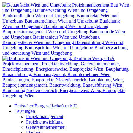
Zum
Inhalt
wechseln
Embacher Baugesellschaft m.b.H.
Leistungen
Projektmanagement
Projektentwicklung
Generalunternehmer
Planung