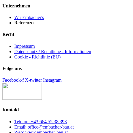
Unternehmen
Wir Embacher's
Referenzen
Recht
Impressum
Datenschutz / Rechtliche - Informationen
Cookie - Richtlinie (EU)
Folge uns
Facebook-f
X-twitter
Instagram
Kontakt
Telefon: +43 664 55 38 393
Email: office@embacher-bau.at
Web: www.embacher-bau.at